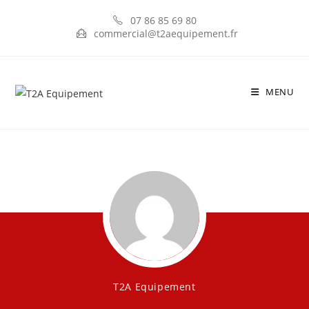
07 86 85 69 80
commercial@t2aequipement.fr
MENU
T2A Equipement