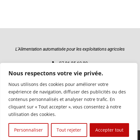
L’Alimentation automatisée pour les exploitations agricoles
07 86 85 69 80
Nous respectons votre vie privée.
commercial@t2aequipement.fr
Nous utilisons des cookies pour améliorer votre
226 rue du Puech de Grèzes, 12510 Druelle-Balsac
expérience de navigation, diffuser des publicités ou des
contenus personnalisés et analyser notre trafic. En
cliquant sur « Tout accepter », vous consentez à notre
utilisation des cookies.
Mentions légales
|
Plan du site
Personnaliser
Tout rejeter
Accepter tout
T2A Equipement 2026 -
Kalici Communication & Marketing