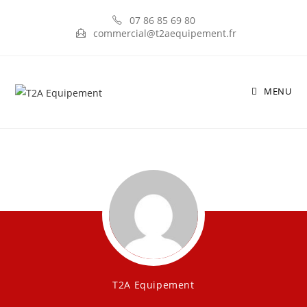
07 86 85 69 80
commercial@t2aequipement.fr
MENU
T2A Equipement