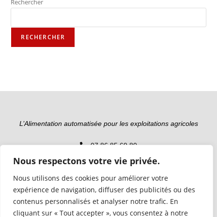
Rechercher
RECHERCHER
L’Alimentation automatisée pour les exploitations agricoles
07 86 85 69 80
Nous respectons votre vie privée.
commercial@t2aequipement.fr
Nous utilisons des cookies pour améliorer votre
226 rue du Puech de Grèzes, 12510 Druelle-Balsac
expérience de navigation, diffuser des publicités ou des
contenus personnalisés et analyser notre trafic. En
cliquant sur « Tout accepter », vous consentez à notre